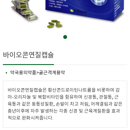
바이오콘연질캡슐
약국용의약품>골근격계용약
바이오콘연질캡슐은 황산콘드로이틴나트륨을 비롯하여 감
마-오리자놀 및 복합비타민을 함유하며 신경통, 관절통, 근
육통과 같은 동통성질환, 손발이 차고 저림, 어깨결림과 같은
중년이후에 자주 발생하는 각종 신경 및 근육계질환을 효과
적으로 완화시켜줍니다.