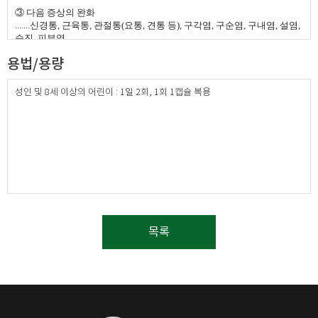
산화티탄, 백납, 황색203호, 젤라틴, 소르비톨액(비결정성)​
③
다음 증상의 완화
.......
신경통, 근육통, 관절통(요통, 견통 등), 구각염, 구순염, 구내염, 설염,
습진, 피부염
용법/용량
④
각기
⑤
눈의 피로​
성인 및 8세 이상의 어린이 : 1일 2회, 1회 1캡슐 복용
목록