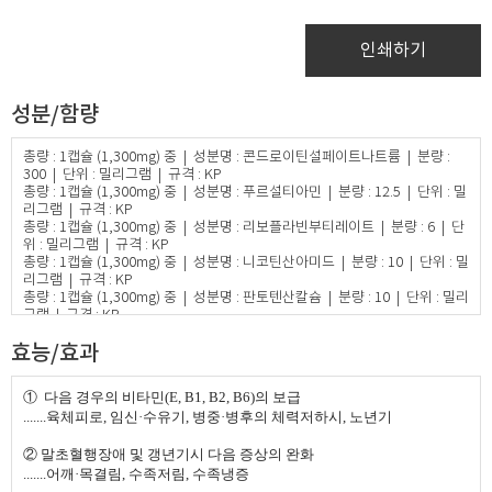
인쇄하기
성분/함량
총량 : 1캡슐 (1,300mg) 중 | 성분명 : 콘드로이틴설페이트나트륨 | 분량 :
300 | 단위 : 밀리그램 | 규격 : KP
총량 : 1캡슐 (1,300mg) 중 | 성분명 : 푸르설티아민 | 분량 : 12.5 | 단위 : 밀
리그램 | 규격 : KP
총량 : 1캡슐 (1,300mg) 중 | 성분명 : 리보플라빈부티레이트 | 분량 : 6 | 단
위 : 밀리그램 | 규격 : KP
총량 : 1캡슐 (1,300mg) 중 | 성분명 : 니코틴산아미드 | 분량 : 10 | 단위 : 밀
리그램 | 규격 : KP
총량 : 1캡슐 (1,300mg) 중 | 성분명 : 판토텐산칼슘 | 분량 : 10 | 단위 : 밀리
그램 | 규격 : KP
총량 : 1캡슐 (1,300mg) 중 | 성분명 : 피리독신염산염 | 분량 : 25 | 단위 : 밀
효능/효과
리그램 | 규격 : KP
총량 : 1캡슐 (1,300mg) 중 | 성분명 : 시아노코발라민 | 분량 : 30 | 단위 : 마
이크로그램 | 규격 : KP
①
다음 경우의 비타민(E, B1, B2, B6)의 보급
총량 : 1캡슐 (1,300mg) 중 | 성분명 : 토코페롤아세테이트 | 분량 : 50 | 단
.......
육체피로, 임신
·
수유기, 병중·병후의 체력저하시, 노년기
위 : 밀리그램 | 규격 : KP | 성분정보 : 비타민E로서 50IU
총량 : 1캡슐 (1,300mg) 중 | 성분명 : γ-오리자놀 | 분량 : 5 | 단위 : 밀리그
②
말초혈행장애 및 갱년기시 다음 증상의 완화
램 | 규격 : KP
.......
어깨
·
목결림, 수족저림, 수족냉증
첨가제 : 콩기름, 황색5호, 청색1호, 팜유, 에틸바닐린, 농글리세린, 레시틴,