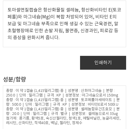
토마셀연질캡슐은 항산화물질 셀레늄, 항산화비타민 E(토코
페롤)와 마그네슘(Mg)이 복합 처방되어 있어, 비타민 E의
보급 및 마그네슘 부족으로 인해 생길 수 있는 근육경련, 말
초혈행장애로 인한 손발 저림, 불면증, 신경과민, 피로감 등
의 증상을 완화시켜 줍니다.
인쇄하기
성분/함량
총량 : 이 약 1캡슐 (1,415밀리그램) 중 | 성분명 : 산화마그네슘 | 분량 :
250.0 | 단위 : 밀리그램 | 규격 : KP | 성분정보 : 마그네슘으로서 150mg
총량 : 이 약 1캡슐 (1,415밀리그램) 중 | 성분명 : 토코페롤아세테이트 | 분
량 : 500.0 | 단위 : 밀리그램 | 규격 : KP | 성분정보 : 비타민E로서 500I.U
총량 : 이 약 1캡슐 (1,415밀리그램) 중 | 성분명 : 셀레늄함유건조효모 | 분
량 : 20.0 | 단위 : 밀리그램 | 규격 : 별규 | 성분정보 : 셀레늄으로서 33ug
첨가제 : 콩기름, 황색5호, 숙신산젤라틴, 청색1호, 에틸바닐린, 농글리세린,
레시틴, 산화티탄, 적색40호, 백납, 젤라틴, 정제수​