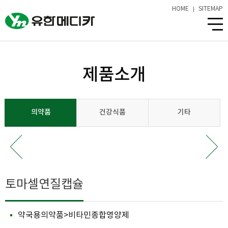
HOME
SITEMAP
제품소개
의약품
건강식품
기타
토마셀연질캡슐
약국용의약품>비타민종합영양제