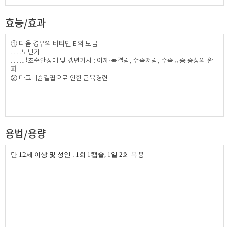
효능/효과
① 다음 경우의 비타민 E 의 보급
.......노년기
.......말초순환장애 및 갱년기시 : 어깨·목결림, 수족저림, 수족냉증 증상의 완
화
② 마그네슘결핍으로 인한 근육경련
용법/용량
만 12세 이상 및 성인 : 1회 1캡슐, 1일 2회 복용