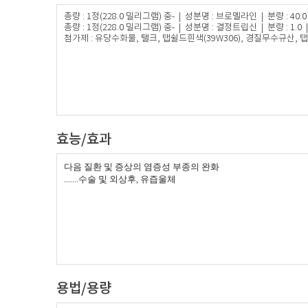
총량 : 1정(228.0 밀리그램) 중- | 성분명 : 브로멜라인 | 분량 : 40.0 
총량 : 1정(228.0 밀리그램) 중- | 성분명 : 결정트립신 | 분량 : 1.0 |
첨가제 : 유당수화물, 탤크, 탭쉴드흰색(39W306), 경질무수규산
효능/효과
다음 질환 및 증상의 염증성 부종의 완화
.......
수술 및 외상후, 유즙울체
용법/용량