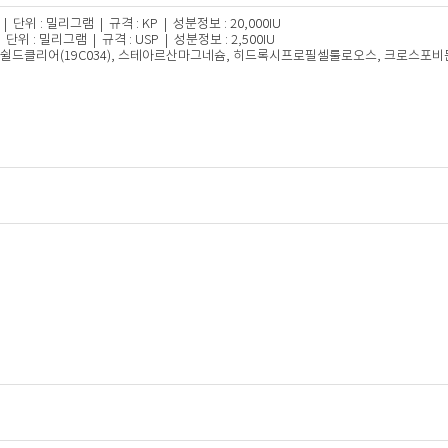
| 단위 : 밀리그램 | 규격 : KP | 성분정보 : 20,000IU
 단위 : 밀리그램 | 규격 : USP | 성분정보 : 2,500IU
, 탭쉴드클리어(19C034), 스테아르산마그네슘, 히드록시프로필셀룰로오스, 크로스포비