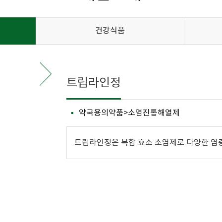
건강식품
트립라인정
약국용의약품>소염진통해열제
트립라인정은 복합 효소 소염제로 다양한 염