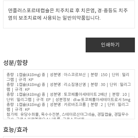
덴플러스포르테캡슐은 치주치료 후 치은염, 경·중등도 치주
염의 보조치료에 사용되는 일반의약품입니다.
인쇄하기
성분/함량
총량 : 1캡슐(418mg) 중 | 성분명 : 아스코르브산 | 분량 : 150 | 단위 : 밀리
그램 | 규격 : KP
총량 : 1캡슐(418mg) 중 | 성분명 : 리소짐염산염 | 분량 : 30 | 단위 : 밀리그
램 | 규격 : KP
총량 : 1캡슐(418mg) 중 | 성분명 : 토코페롤아세테이트 2배산 | 분량 : 10 |
단위 : 밀리그램 | 규격 : EP | 성분정보 : dl-α-토코페롤아세테이트로서 5mg
총량 : 1캡슐(418mg) 중 | 성분명 : 카르바조크롬 | 분량 : 2 | 단위 : 밀리그
램 | 규격 : KP
첨가제 : 유당수화물, 옥수수전분, 스테아르산마그네슘, 경질캡슐, 경질무수
규산, 크로스카르멜로오스나트륨, 크로스포비돈​
효능/효과