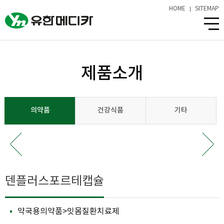
HOME
SITEMAP
제품소개
의약품
건강식품
기타
덴플러스포르테캡슐
약국용의약품>잇몸질환치료제