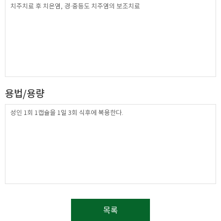
치주치료 후 치은염, 경·중등도 치주염의 보조치료
용법/용량
성인 1회 1캡슐을 1일 3회 식후에 복용한다.​
목록