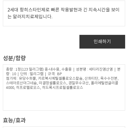
2세대 항히스타민제로 빠른 작용발현과 긴 지속시간을 보이
는 알러지치료제입니다.
인쇄하기
성분/함량
총량 : 1정(123 밀리그램) 중-내수용, 수출용 | 성분명 : 세티리진염산염 | 분
량 : 10 | 단위 : 밀리그램 | 규격 : BP
첨가제 : 유당수화물, 카르복시메틸셀룰로오스칼슘, 산화티탄, 옥수수전분,
스테아르산마그네슘, 미결정셀룰로오스, 경질무수규산, 폴리에틸렌글리콜
4000, 히프로멜로오스, 히드록시프로필셀룰로오스​
효능/효과