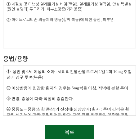
① 계절성 및 다년성 알레르기성 비염(코염), 알레르기성 결막염, 만성 특발성
(원인 불명의) 두드러기, 피부소양증(가려움증)
② 하이드로코티손 외용제와 병용(함께 복용)에 의한 습진, 피부염.​
용법/용량
①
성인 및 6세 이상의 소아 : 세티리진염산염으로서 1일 1회 10mg 취침
전에 경구 투여(복용)
②
이상반응에 민감한 환자의 경우는 5mg씩을 아침, 저녁에 분할 투여
③
연령, 증상에 따라 적절히 증감한다.
④
중등도 ~ 중증(심한 증상)의 신장애(신장장애) 환자 : 투여 간격은 환
자의 신기능에 따라 조절되어야 한다. 다음 표를 참조하여 용량을 조절
한다. 이 용량 표를 사용하기 위해서는 mL/min 단위의 크레아티닌 청소
율 (CLcr)이 필요하다. CLcr (mL/min)은 다음 공식을 이용하여 혈청 크레
아티닌 (mg/dL) 측정치로부터 계산된다
목록