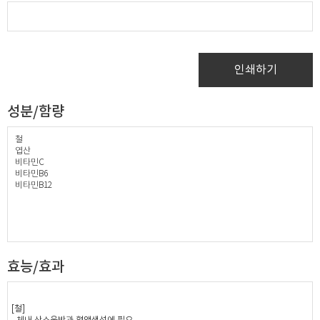
인쇄하기
성분/함량
철
엽산
비타민C
비타민B6
비타민B12
효능/효과
[철]