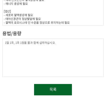
- 체내 산소운반과 혈액생성에 필요
- 에너지 생성에 필요
[엽산]
- 세포와 혈액생성에 필요
- 태아신경관의 정상발달에 필요
- 혈액의 호모시스테 인 수준을 정상으로 유지하는데 필요
[비타민B12]
용법/용량
- 정상적인 엽산 대사에 필요
[비타민B6]
1일 1회, 1회 1정을 물과 함께 섭취하십시오.
-단백질 및 아미노산 이용에 필요
-혈액의 호모시스테인 수준을 정상으로 유지하는데 필요
[비타민C]
- 결합조직 형성과 기능유지에 필요
- 철의 흡수에 필요
- 항산화 작용을 하여 유해산소로부터 세포를 보호하는데 필요
목록