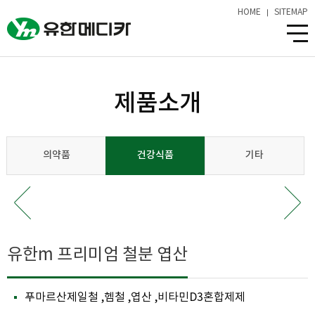
HOME
SITEMAP
제품소개
의약품
건강식품
기타
유한m 프리미엄 철분 엽산
푸마르산제일철 ,헴철 ,엽산 ,비타민D3혼합제제