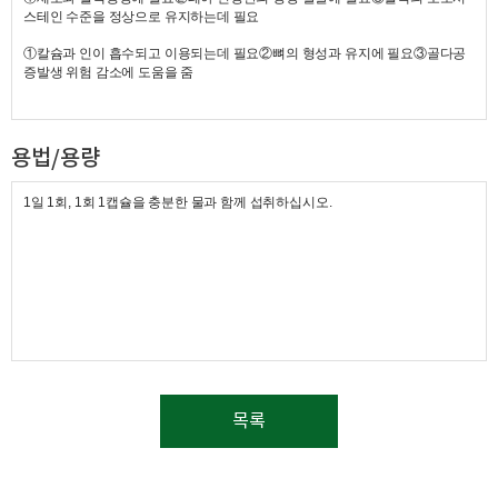
비타민
염산염
B6
스테인 수준을 정상으로 유지하는데 필요
캡슐
오징어먹물색소
젤라틴
글리세린
소비톨액
:
,
,
,D-
①칼슘과 인이 흡수되고 이용되는데 필요②뼈의 형성과 유지에 필요③골다공
증발생 위험 감소에 도움을 줌
용법/용량
1일 1회, 1회 1캡슐을 충분한 물과 함께 섭취하십시오.
목록