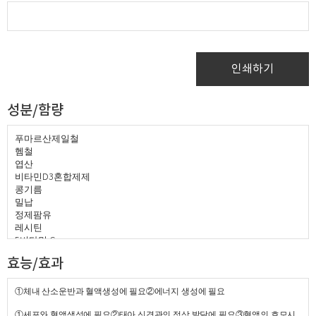
인쇄하기
성분/함량
푸마르산제일철
헴철
엽산
비타민
혼합제제
D3
콩기름
밀납
정제팜유
레시틴
비타민
5
C
α
토코페롤
d-
-
효능/효과
분말비타민
혼합제제
A
분말비타민
혼합제제
B12
비타민
염산염
①체내 산소운반과 혈액생성에 필요②에너지 생성에 필요
B1
비타민
B2
①세포와 혈액생성에 필요②태아 신경관의 정상 발달에 필요③혈액의 호모시