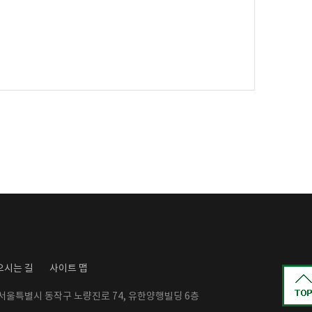
오시는 길
사이트 맵
: 서울특별시 동작구 노량진로 74, 유한양행빌딩 6층