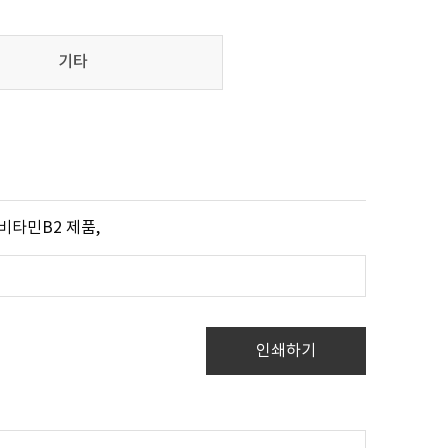
기타
타민B2 제품,
인쇄하기