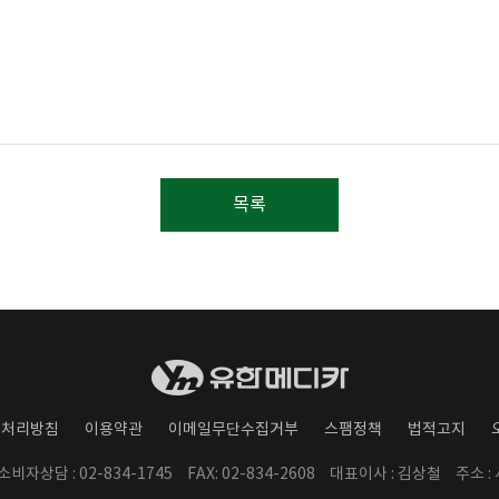
목록
보처리방침
이용약관
이메일무단수집거부
스팸정책
법적고지
/ 소비자상담 : 02-834-1745
FAX: 02-834-2608
대표이사 : 김상철
주소 