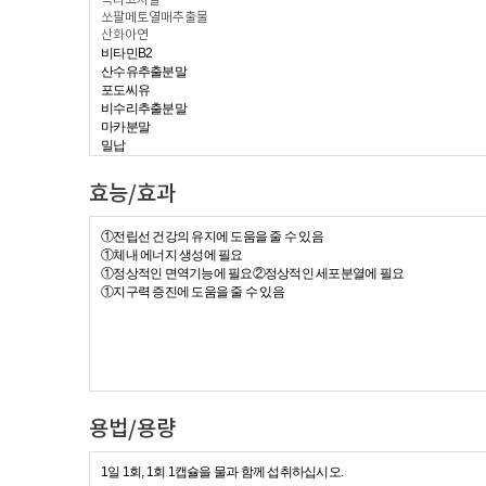
옥타코사놀
쏘팔메토열매추출물
산화아연
비타민B2
산수유추출분말
포도씨유
비수리추출분말
마카분말
밀납
황산망간
팜유
효능/효과
토마토추출물분말
L-아르기닌
①전립선 건강의 유지에 도움을 줄 수 있음
식물혼합5종추출물
①체내 에너지 생성에 필요
캡슐기제 :
①정상적인 면역기능에 필요②정상적인 세포분열에 필요
식용색소적색제3호
,
식용색소적색제40호
,젤라틴,
식용색소황
①지구력 증진에 도움을 줄 수 있음
용법/용량
1
일 1회, 1회 1캡슐을 물과 함께 섭취하십시오.