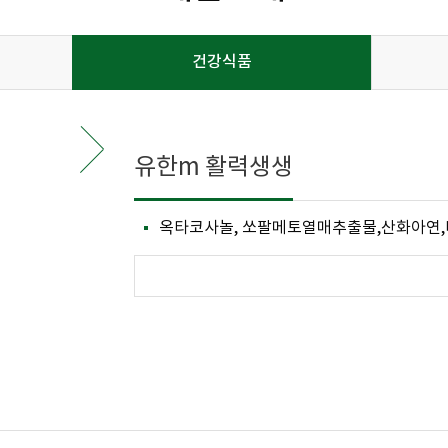
건강식품
유한m 활력생생
옥타코사놀, 쏘팔메토열매추출물,산화아연,비