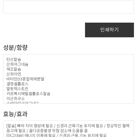
인쇄하기
성분/함량
탄산칼슘
산화마그네슘
해조칼슘
산화아연
비타민D3혼합제제분말
결정셀룰로스
말토덱스트린
카르복시메틸셀룰로스칼슘
이산화규소
스테아린산마그네슘
히드록시프로필메틸셀룰로스
효능/효과
비타민C
[칼슘] 뼈와 치아 형성에 필요 / 신경과 근육기능 유지에 필요 / 정상적인 혈액
응고에 필요 / 골다공증발생 위험 감소에 도움을 줌
[마그네슘] 에너지 이용에 필요 / 신경과 근육 기능 유지에 필요