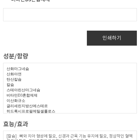
인쇄하기
성분/함량
산화마그네슘
산화아연
탄산칼슘
칼슘
스테아린산마그네슘
비타민
D3
혼합제제
이산화규소
글리세린지방산에스테르
히드록시프로필메틸셀룰로스
결정셀룰로스
효능/효과
[칼슘] : 뼈와 치아 형성에 필요, 신경과 근육 기능 유지에 필요, 정상적인 혈액