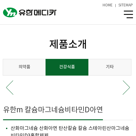
HOME
SITEMAP
제품소개
의약품
건강식품
기타
유한m 칼슘마그네슘비타민D아연
산화마그네슘 산화아연 탄산칼슘 칼슘 스테아린산마그네슘
비타민D3혼합제제