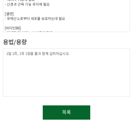
- 신경과 근육 기능 유지에 필요
[셀렌]
- 유해산소로부터 세포를 보호하는데 필요
[비타민B6]
- 단백질 및 아미노산 이용에 필요
- 혈액의 호모시스테인 수준을 정상으로 유지하는데 필요
용법/용량
[비타민B1]
- 탄수화물과 에너지 대사에 필요
1일 1회, 1회 1정을 물과 함께 섭취하십시오.
목록