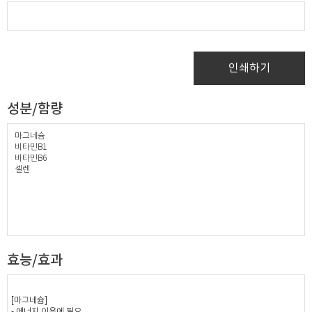
인쇄하기
성분/함량
마그네슘
비타민B1
비타민B6
셀렌
효능/효과
[마그네슘]
- 에너지 이용에 필요