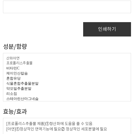
인쇄하기
성분/함량
산화아연
프로폴리스추출물
비타민
C
제이인산칼슘
혼합유당
식물혼합추출물분말
약모밀추출분말
리소짐
스테아린산마그네슘
캡슐
:
식용색소청색제
1
호
,
식용색소적색제
40
호
,
자당지방산에스테르
,
식용색
효능/효과
소황색제
5
호
,
이산화티타늄
,
빙초산
,
젤라틴
[프로폴리스추출물 제품]①항산화에 도움을 줄 수 있음.
[아연]①정상적인 면역기능에 필요② 정상적인 세포분열에 필요