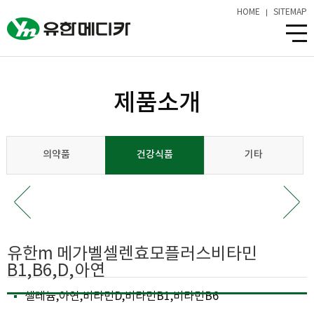
HOME
SITEMAP
제품소개
의약품
건강식품
기타
유한m 메가벨셀렌효모플러스비타민
B1,B6,D,아연
셀레늄,아연,비타민D,비타민B1,비타민B6