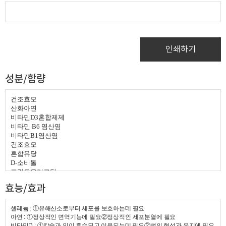
인쇄하기
성분/함량
건조효모
산화아연
비타민
D3
혼합제제
비타민
B6
염산염
비타민
B1
염산염
건조효모
혼합유당
D-
소비톨
프락토올리고당
해조칼슘
효능/효과
스테아린산마그네슘
아미노산혼합제제
난백단백분말
셀레늄 : ①유해산소로부터 세포를 보호하는데 필요
비타민미네랄혼합제제
아연 : ①정상적인 면역기능에 필요②정상적인 세포분열에 필요
비타민D : ①칼슘과 인이 흡수되고 이용되는데 필요②뼈의 형성과 유지에 필요