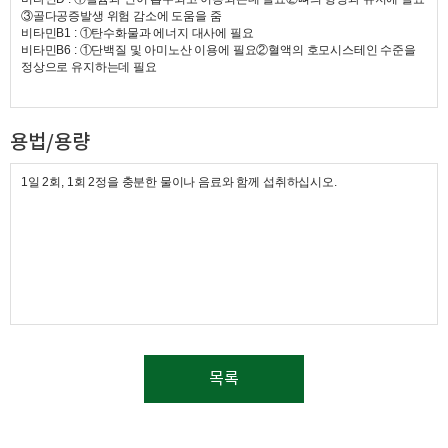
옥타코사놀
③골다공증발생 위험 감소에 도움을 줌
건조자라분말
비타민B1 : ①탄수화물과 에너지 대사에 필요
키토산
비타민B6 : ①단백질 및 아미노산 이용에 필요②혈액의 호모시스테인 수준을
건조효모
정상으로 유
지하는데 필요
L-
글루타민
L-
시스틴
L-
아르지닌
파인애플추출분말
용법/용량
1일 2회, 1회 2정을 충분한 물이나 음료와 함께 섭취하십시오.
목록