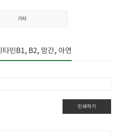
기타
민B1, B2, 망간, 아연
인쇄하기