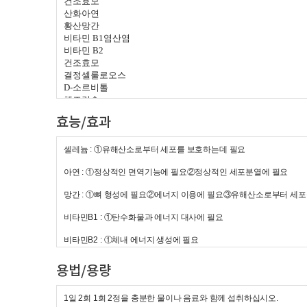
건조효모
산화아연
황산망간
비타민
B1
염산염
비타민
B2
건조효모
결정셀룰로오스
D-
소르비톨
해조칼슘
프락토올리고당
효능/효과
스테아린산마그네슘
이산화규소
비타민미네랄혼합제제
셀레늄 : ①유해산소로부터 세포를 보호하는데 필요
아미노산혼합제제
아연 : ①정상적인 면역기능에 필요②정상적인 세포분열에 필요
난백단백분말
옥타코사놀분말
망간 : ①뼈 형성에 필요②에너지 이용에 필요③유해산소로부터 세
자라분말
키토산
비타민B1 : ①탄수화물과 에너지 대사에 필요
건조효모
L-
글루타민
비타민B2 : ①체내 에너지 생성에 필요
L-
시스틴
L-
아르기닌
용법/용량
1일 2회 1회 2정을 충분한 물이나 음료와 함께 섭취하십시오.