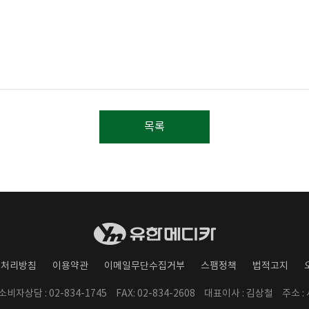
목록
보처리방침
이용약관
이메일무단수집거부
스팸정책
법적고지
/ 소비자상담 : 02-834-1745
FAX: 02-834-2608
대표이사 : 김상철
주소 