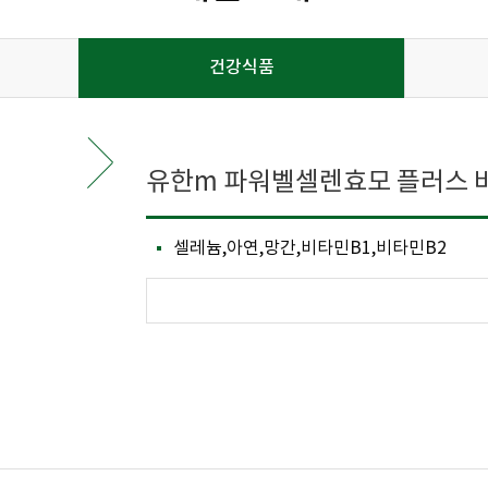
건강식품
유한m 파워벨셀렌효모 플러스 비타
셀레늄,아연,망간,비타민B1,비타민B2