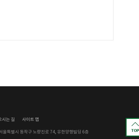
오시는 길
사이트 맵
: 서울특별시 동작구 노량진로 74, 유한양행빌딩 6층