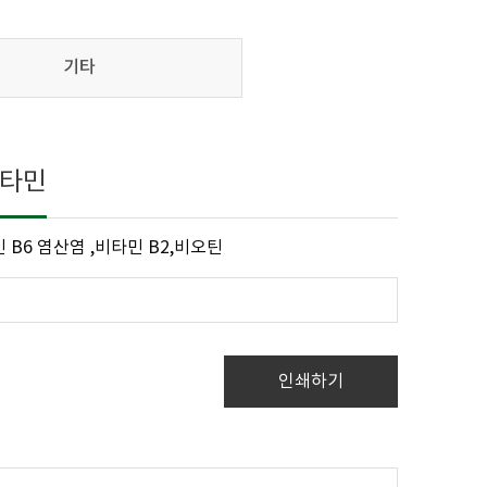
기타
비타민
B6 염산염 ,비타민 B2,비오틴
인쇄하기