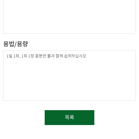
용법/용량
1일 1회, 1회 1정 충분한 물과 함깨 섭취하십시오.
목록