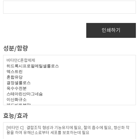
인쇄하기
성분/함량
비타민C혼합제제
히드록시프로필메틸셀룰로스
덱스트린
혼합유당
결정셀룰로스
옥수수전분
스테아린산마그네슘
이산화규소
레드비트분말
글리세린지방산에스테르
효능/효과
가교카복시메틸셀룰로스나트륨
[비타민 C] : 결합조직 형성과 기능유지에 필요, 철의 흡수에 필요, 항산화 작
용을 하여 유해산소로부터 세포를 보호하는데 필요