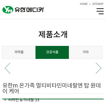
HOME
SITEMAP
제품소개
의약품
건강식품
기타
유한m 온가족 멀티비타민미네랄엔 탑 원데
이 케어
비타민 & 미네랄 23