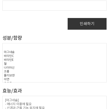
인쇄하기
성분/함량
마그네슘
비타민C
비타민E
철
나이아신
크롬
몰리브덴
아연
요오드
망간
효능/효과
비오틴
판토텐산
비타민A
[마그네슘]
베타카로틴
- 에너지 이용에 필요
구리
- 신경과 근육 기능 유지에 필요