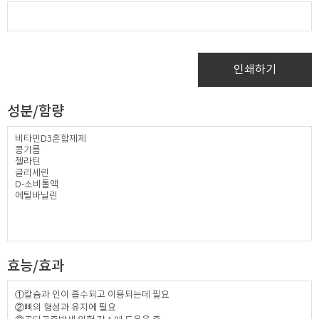
인쇄하기
성분/함량
비타민D3혼합제제
콩기름
젤라틴
글리세린
D-소비톨액
에틸바닐린
효능/효과
①칼슘과 인이 흡수되고 이용되는데 필요
②뼈의 형성과 유지에 필요