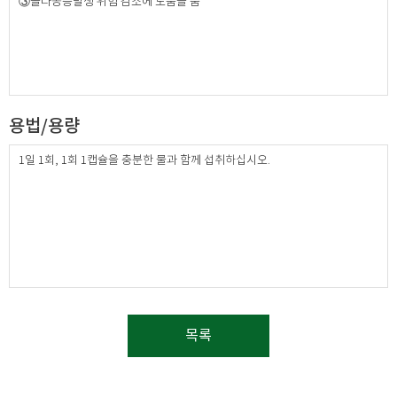
③골다공증발생 위험 감소에 도움을 줌
용법/용량
1일 1회, 1회 1캡슐을 충분한 물과 함께 섭취하십시오.
목록