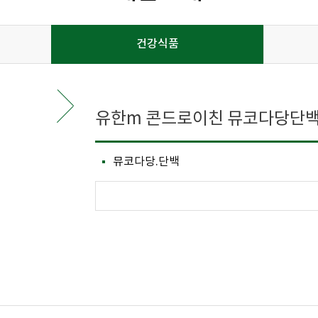
건강식품
유한m 콘드로이친 뮤코다당단백 
뮤코다당.단백