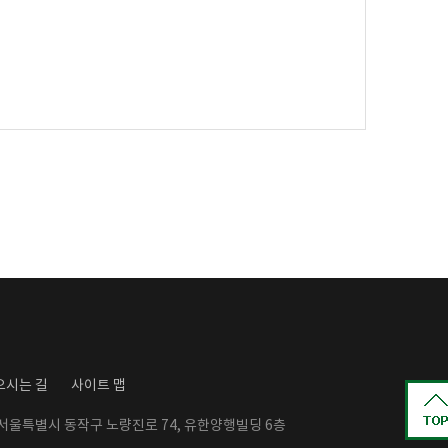
오시는 길
사이트 맵
: 서울특별시 동작구 노량진로 74, 유한양행빌딩 6층