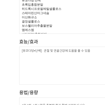
뮤코다당
.
단백
초록입홍합분말
히드록시프로필메틸셀룰로스
스테아린산마그네슘
이산화규소
결정셀룰로스
보스웰리아추출물분말
엠에스엠
비타민
D3
혼합제제
글리세린지방산에스테르
효능/효과
유단백분말
비타민
K1
혼합제제
황산망간
[뮤코다당⦁단백] : 관절 및 연골건강에 도움을 줄 수 있음
용법/용량