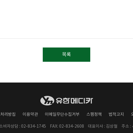
목록
보처리방침
이용약관
이메일무단수집거부
스팸정책
법적고지
/ 소비자상담 : 02-834-1745
FAX: 02-834-2608
대표이사 : 김상철
주소 