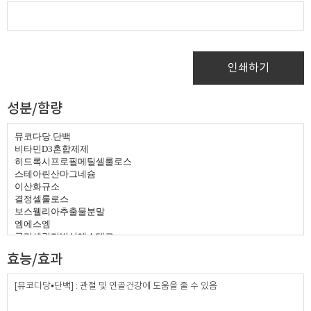
인쇄하기
성분/함량
뮤코다당
.
단백
비타민
D3
혼합제제
히드록시프로필메틸셀룰로스
스테아린산마그네슘
이산화규소
결정셀룰로스
보스웰리아추출물분말
엠에스엠
글리세린지방산에스테르
초록입홍합분말
효능/효과
유단백분말
비타민
K1
혼합제제
황산망간
[뮤코다당⦁단백] : 관절 및 연골건강에 도움을 줄 수 있음