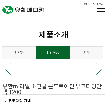
HOME
SITEMAP
제품소개
의약품
건강식품
기타
유한m 리얼 소연골 콘드로이친 뮤코다당단
백 1200
뮤코다당.단백