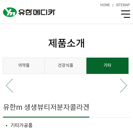
HOME
SITEMAP
제품소개
의약품
건강식품
기타
유한m 생생뷰티저분자콜라겐
기타가공품