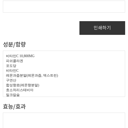
인쇄하기
성분/함량
비타
민C 10,800MG
피쉬콜라겐
포도당
비타민C
레몬과즙분말
(레몬과즙, 덱스트린)
구연산
합성향료(레몬향분말)
효소처리스테비아
밀크칼슘
L-시스틴
혼합제제
(히할루론산, 덱스트린)
혼합제제
(제이인산칼슘, 비오틴)
효능/효과