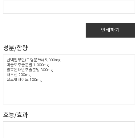
인쇄하기
성분/함량
난백알부민(고형분3%) 5,000mg
미슬토추출분말 1,000mg​
발효돈태반추출분말 800mg
타우린 200mg​
실크펩타이드 100mg
​
효능/효과