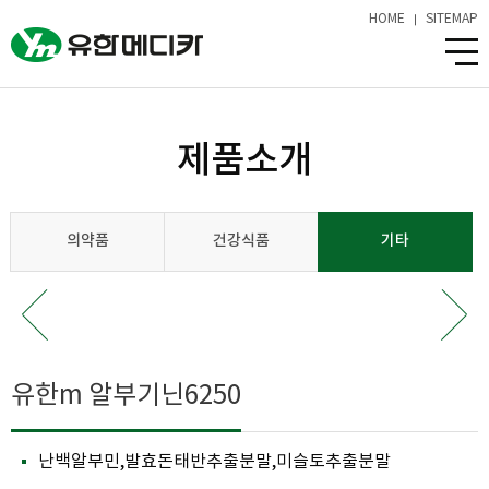
HOME
SITEMAP
제품소개
의약품
건강식품
기타
유한m 알부기닌6250
난백알부민,발효돈태반추출분말,미슬토추출분말