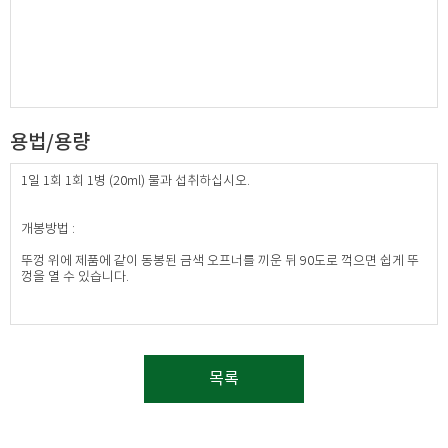
용법/용량
1일 1회 1회 1병 (20ml) 물과 섭취하십시오.
개봉방법 :
뚜껑 위에 제품에 같이 동봉된 금색 오프너를 끼운 뒤 90도로 꺽으면 쉽게 뚜
껑을 열 수 있습니다.​
목록