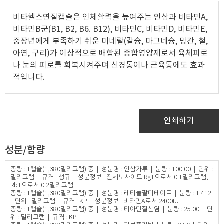
비타헬스연질캡슐은 인체활력을 높여주는 인삼과 비타민A,
비타민B군(B1, B2, B6. B12), 비타민C, 비타민D, 비타민E,
중장년에게 부족하기 쉬운 미네랄(칼슘, 마그네슘, 망간, 철,
아연, 구리)가 이상적으로 배합된 종합영양제로서 육체피로
나 눈의 피로를 회복시켜주며 신경통이나 근육통에도 효과
적입니다.
인쇄하기
성분/함량
총량 : 1캡슐(1,380밀리그램) 중 | 성분명 : 인삼가루 | 분량 : 100.00 | 단위 :
밀리그램 | 규격 : 생규 | 성분정보 : 진세노사이드 Rg1으로서 0.1밀리그램,
Rb1으로서 0.2밀리그램
총량 : 1캡슐(1,380밀리그램) 중 | 성분명 : 레티놀팔미테이트 | 분량 : 1.412
| 단위 : 밀리그램 | 규격 : KP | 성분정보 : 비타민A로서 2400IU
총량 : 1캡슐(1,380밀리그램) 중 | 성분명 : 티아민질산염 | 분량 : 25.00 | 단
위 : 밀리그램 | 규격 : KP