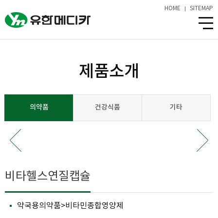
HOME
SITEMAP
제품소개
의약품
건강식품
기타
비타헬스연질캡슐
약국용의약품>비타민종합영양제