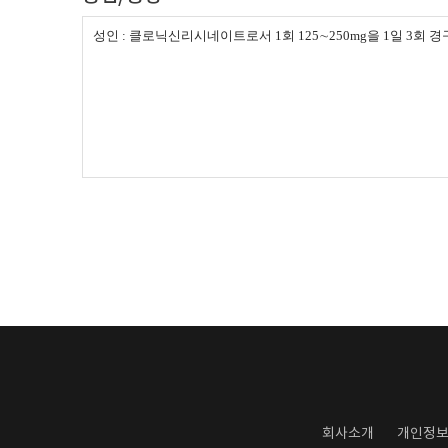
성인 :
클로닉신리시네이트로서
1회 125∼250mg을 1일 3회 
회사소개
개인정