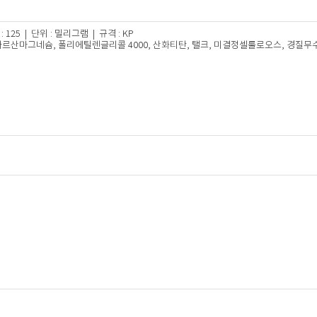
125 | 단위 : 밀리그램 | 규격 : KP
테아르산마그네슘, 폴리에틸렌글리콜 4000, 산화티탄, 탤크, 미결정셀룰로오스, 경질무