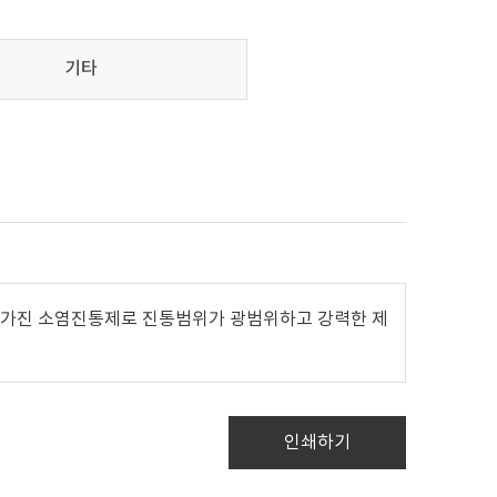
기타
을 가진 소염진통제로 진통범위가 광범위하고 강력한 제
인쇄하기