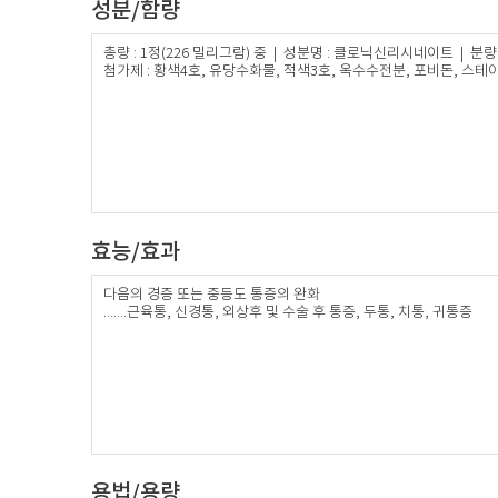
성분/함량
총량 : 1정(226 밀리그람) 중 | 성분명 : 클로닉신리시네이트 | 분량 : 
첨가제 : 황색4호, 유당수화물, 적색3호, 옥수수전분, 포비돈, 스
효능/효과
다음의 경증 또는 중등도 통증의 완화
.......근육통, 신경통, 외상후 및 수술 후 통증, 두통, 치통, 귀통증
용법/용량