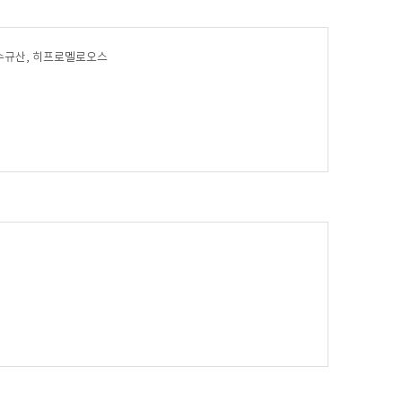
수규산, 히프로멜로오스​