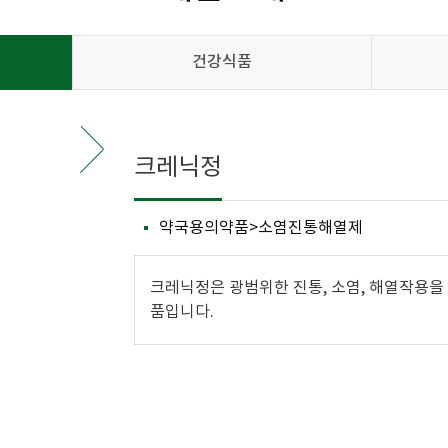
건강식품
크레닉정
약국용의약품>소염진통해열제
크레닉정은 광범위한 진통, 소염, 해열작용
품입니다.