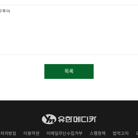
경구투여
목록
보처리방침
이용약관
이메일무단수집거부
스팸정책
법적고지