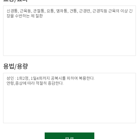
신경통, 근육동, 관절통, 요통, 염좌통, 견통, 근경련, 근경직등 근육의 이상 긴
장을 수반하는 제 질환
용법/용량
성인 : 1회2정, 1일4회까지 공복시를 피하여 복용한다.
연령,증상에 따라 적절히 증감한다.​