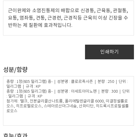
근이완제와 소염진통제의 배합으로 신경통, 근육동, 관절통,
요통, 염좌통, 견통, 근경련, 근경직등 근육의 이상 긴장을 수
반하는 제 질환에 효과적입니다.
인쇄하기
성분/함량
총량 : 1정(685 밀리그램) 중- | 성분명 : 클로르족사존 | 분량 : 250 | 단위 :
밀리그램 | 규격 : KP
총량 : 1정(685 밀리그램) 중- | 성분명 : 아세트아미노펜 | 분량 : 300 | 단위
: 밀리그램 | 규격 : KP
첨가제 : 탤크, 전분글리콜산나트륨, 폴리에틸렌글리콜 6000, 미결정셀룰로
오스, 히프로멜로오스, 스테아르산마그네슘, 산화티탄, 히드록시프로필셀룰
로오스​
효능/효과