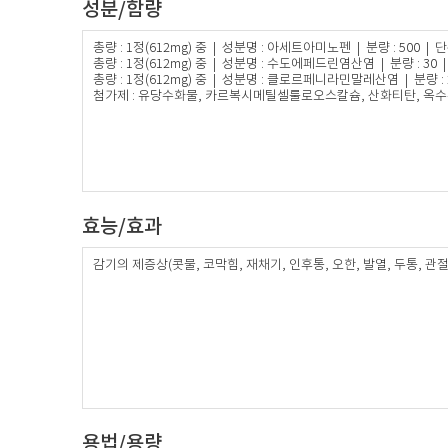
성분/함량
총량 : 1정(612mg) 중 | 성분명 : 아세트아미노펜 | 분량 : 500 | 단
총량 : 1정(612mg) 중 | 성분명 : 수도에페드린염산염 | 분량 : 30 |
총량 : 1정(612mg) 중 | 성분명 : 클로르페니라민말레산염 | 분량 : 2
첨가제 : 유당수화물, 카르복시메틸셀룰로오스칼슘, 산화티탄, 옥
효능/효과
감기의 제증상(콧물, 코막힘, 재채기, 인후통, 오한, 발열, 두통, 관절
용법/용량