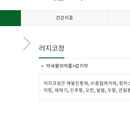
건강식품
러지코정
약국용의약품>감기약
러지코정은 해열진통제, 비충혈제거제, 항히
막힘, 재채기, 인후통, 오한, 발열, 두통, 관