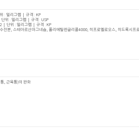
위 : 밀리그램 | 규격 : KP
 단위 : 밀리그램 | 규격 : USP
 | 단위 : 밀리그램 | 규격 : KP
수수전분, 스테아르산마그네슘, 폴리에틸렌글리콜4000, 히프로멜로오스, 히드록시프
통, 근육통)의 완화​