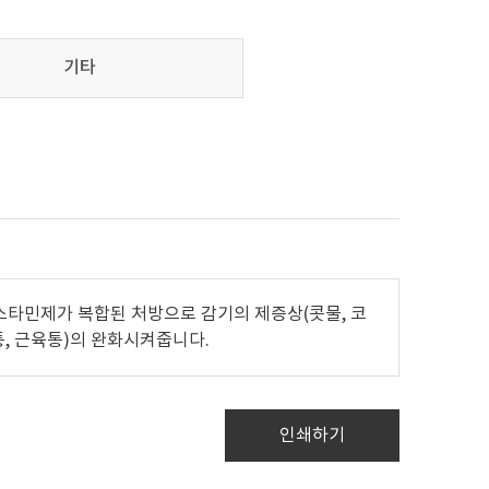
기타
스타민제가 복합된 처방으로 감기의 제증상(콧물, 코
절통, 근육통)의 완화​시켜줍니다.
인쇄하기