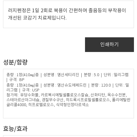
러지펜정은 1일 2회로 복용이 간편하며 졸음등의 부작용이
개선된 코감기 치료제입니다.
인쇄하기
성분/함량
총량 : 1정(410㎎)중 | 성분명 : 염산세티리진 | 분량 : 5.0 | 단위 : 밀리그램
| 규격 : BP
총량 : 1정(410㎎)중 | 성분명 : 염산슈도에페드린 | 분량 : 120.0 | 단위 : 밀
리그램 | 규격 : USP
첨가제 : 유당수화물, 카르복시메틸셀룰로오스칼슘, 산화티탄, 옥수수전분,
스테아르산마그네슘, 경질무수규산, 히드록시프로필셀룰로오스, 폴리에틸렌
글리콜4000, 히프로멜로오스, 식약청인정타르색소​
효능/효과