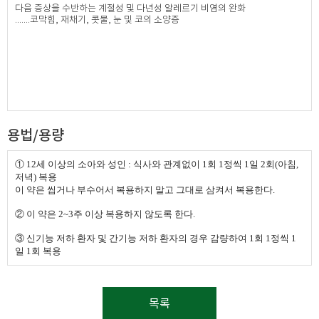
다음 증상을 수반하는 계절성 및 다년성 알레르기 비염의 완화
.......코막힘, 재채기, 콧물, 눈 및 코의 소양증​
용법/용량
①
12세 이상의 소아와 성인 :
식사와 관계없이 1회 1정씩 1일 2회(아침,
저녁) 복용
이 약은 씹거나 부수어서 복용하지 말고 그대로 삼켜서 복용한다.
②
이 약은 2~3주 이상 복용하지 않도록 한다.
③
신기능 저하 환자 및 간기능 저하 환자의 경우 감량하여 1회 1정씩 1
일 1회 복용
목록