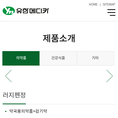
HOME
SITEMAP
제품소개
의약품
건강식품
기타
러지펜정
약국용의약품>감기약