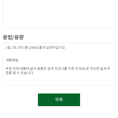
용법/용량
1일 1회 1회 1병 (20ml) 물과 섭취하십시오.
개봉방법 :
뚜껑 위에 제품에 같이 동봉된 금색 오프너를 끼운 뒤 90도로 꺽으면 쉽게 뚜
껑을 열 수 있습니다.​
목록