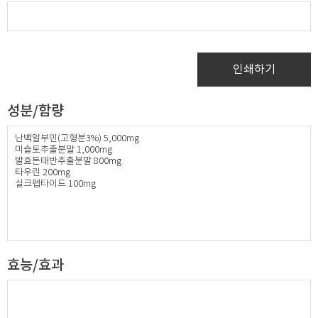
인쇄하기
성분/함량
난백알부민(고형분3%) 5,000mg
미슬토추출분말 1,000mg​
발효돈태반추출분말 800mg
타우린 200mg​
실크펩타이드 100mg
​
효능/효과