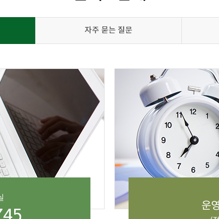
자주 묻는 질문
실
운영시
745