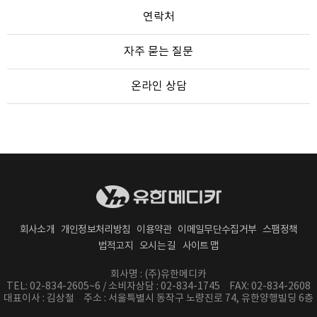
연락처
자주 묻는 질문
온라인 상담
회사소개
개인정보처리방침
이용약관
이메일무단수집거부
스팸정책
법적고지
오시는 길
사이트 맵
회사명 : (주)유한메디카
TEL: 02-834-2605~6 / 소비자상담 : 02-834-1745
FAX: 02-834-2608
대표이사 : 김상철
주소 : 서울특별시 동작구 노량진로 74, 유한양행빌딩 6층